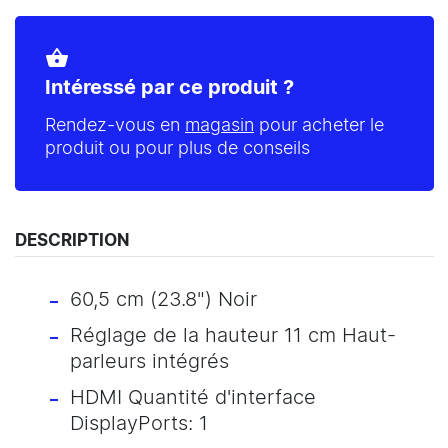
shopping_basket
Intéressé par ce produit ?
Rendez-vous en
magasin
pour acheter le
produit ou pour plus de conseils
DESCRIPTION
60,5 cm (23.8") Noir
Réglage de la hauteur 11 cm Haut-
parleurs intégrés
HDMI Quantité d'interface
DisplayPorts: 1