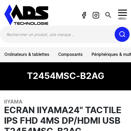
Panneau de gestion des cookies
search
MENU
Ordinateurs & tablettes
Composants
Périphériques & mul
T2454MSC-B2AG
IIYAMA
ECRAN IIYAMA24" TACTILE
IPS FHD 4MS DP/HDMI USB