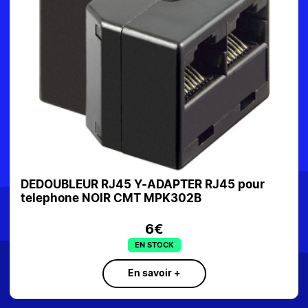
DOUBLEUR RJ45 Y-ADAPTER RJ45 pour
CABLE
lephone NOIR CMT MPK302B
B-02-
6€
EN STOCK
En savoir +