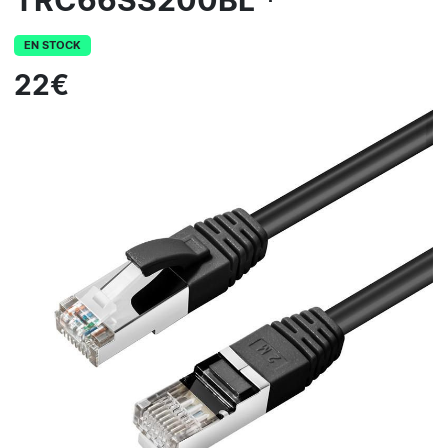
TRC66SS200BL *
EN STOCK
22€