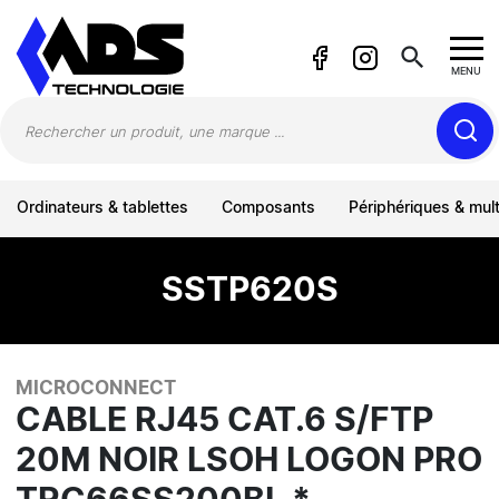
Panneau de gestion des cookies
search
MENU
Ordinateurs & tablettes
Composants
Périphériques & mul
SSTP620S
MICROCONNECT
CABLE RJ45 CAT.6 S/FTP
20M NOIR LSOH LOGON PRO