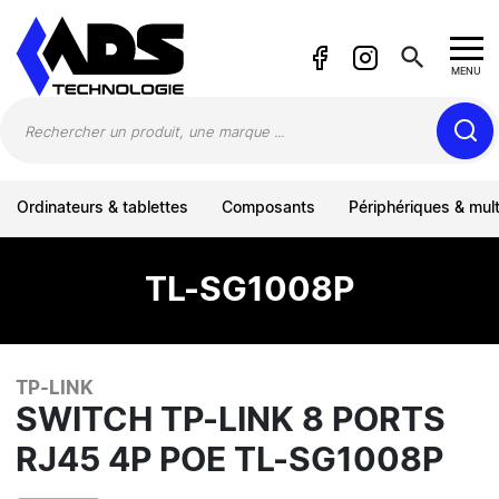
Panneau de gestion des cookies
search
MENU
Ordinateurs & tablettes
Composants
Périphériques & mul
TL-SG1008P
TP-LINK
SWITCH TP-LINK 8 PORTS
RJ45 4P POE TL-SG1008P