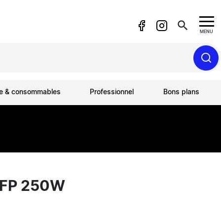
search
MENU
ue & consommables
Professionnel
Bons plans
SFP 250W