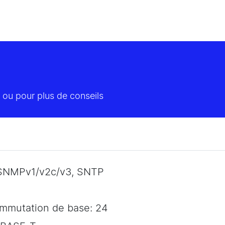
 ou pour plus de conseils
 SNMPv1/v2c/v3, SNTP
ommutation de base: 24