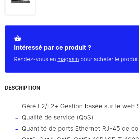
shopping_basket
Intéressé par ce produit ?
Rendez-vous en
magasin
pour acheter le produit
DESCRIPTION
Géré L2/L2+ Gestion basée sur le web
Qualité de service (QoS)
Quantité de ports Ethernet RJ-45 de c