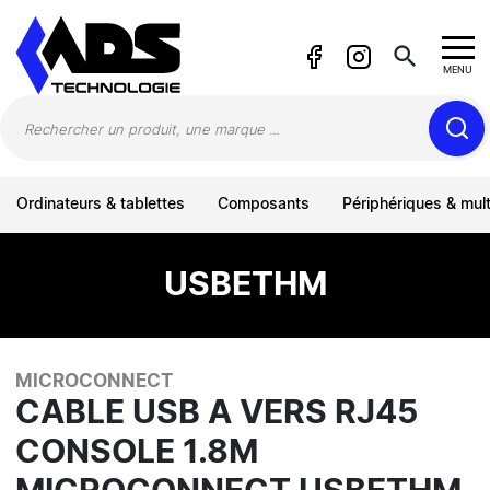
Panneau de gestion des cookies
search
MENU
Ordinateurs & tablettes
Composants
Périphériques & mul
USBETHM
MICROCONNECT
CABLE USB A VERS RJ45
CONSOLE 1.8M