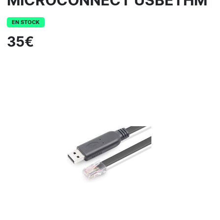
MICROCONNECT USBETHM
EN STOCK
35€