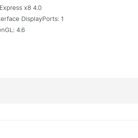
 Express x8 4.0
erface DisplayPorts: 1
enGL: 4.6