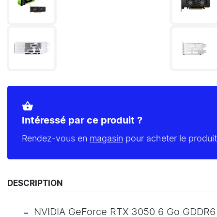
shopping_basket
Intéressé par ce produit ?
Rendez-vous en
magasin
pour acheter le produit
DESCRIPTION
NVIDIA GeForce RTX 3050 6 Go GDDR6