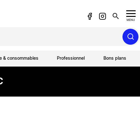
search
MENU
ue & consommables
Professionnel
Bons plans
C