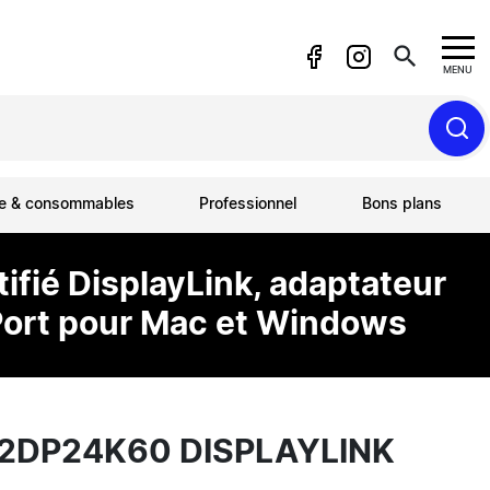
search
MENU
ue & consommables
Professionnel
Bons plans
ifié DisplayLink, adaptateur
yPort pour Mac et Windows
32DP24K60 DISPLAYLINK