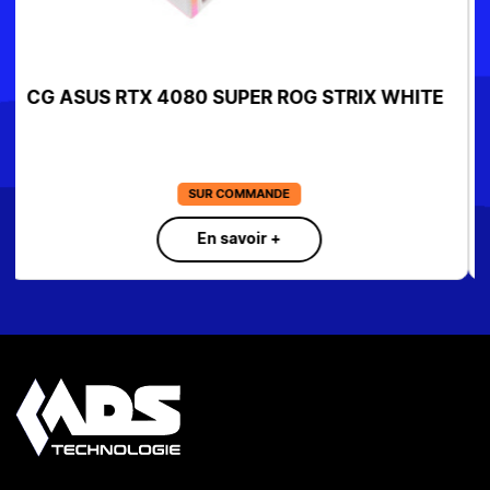
CG GIGABYTE RTX 5060TI EAGLEOC ICE 16G
GV-N506TEAGLEOC ICE-16GD
SUR COMMANDE
En savoir +