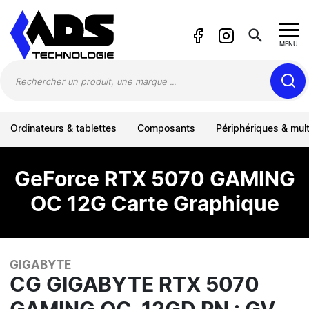
Panneau de gestion des cookies
search
MENU
Ordinateurs & tablettes
Composants
Périphériques & mul
GeForce RTX 5070 GAMING
OC 12G Carte Graphique
GIGABYTE
CG GIGABYTE RTX 5070