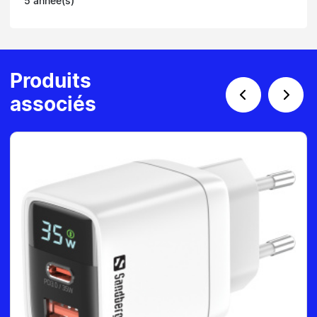
5 année(s)
Produits
associés