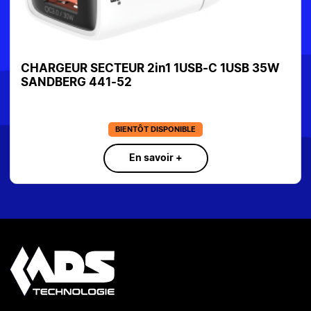
1 1USB-C 1USB 35W
CHARGEUR ESTUFF 1XUSB-C
67W WHITE ES637065
PONIBLE
SUR COMMAND
ir +
En savoir +