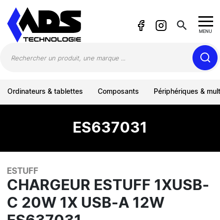
Panneau de gestion des cookies
search
MENU
Ordinateurs & tablettes
Composants
Périphériques & mul
ES637031
ESTUFF
CHARGEUR ESTUFF 1XUSB-
C 20W 1X USB-A 12W