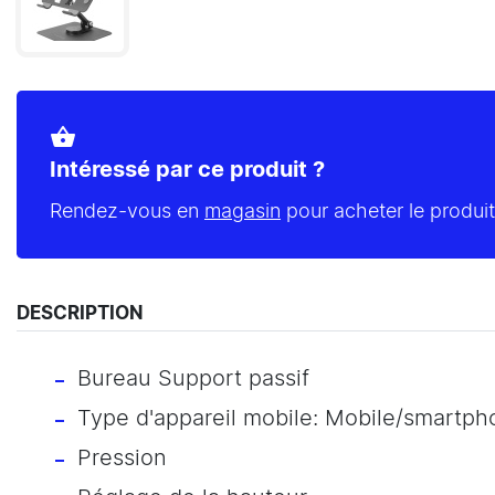
shopping_basket
Intéressé par ce produit ?
Rendez-vous en
magasin
pour acheter le produit
DESCRIPTION
Bureau Support passif
Type d'appareil mobile: Mobile/smartp
Pression