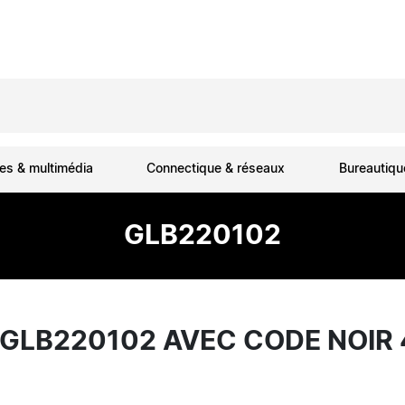
es & multimédia
Connectique & réseaux
Bureautiq
GLB220102
F GLB220102 AVEC CODE NOI