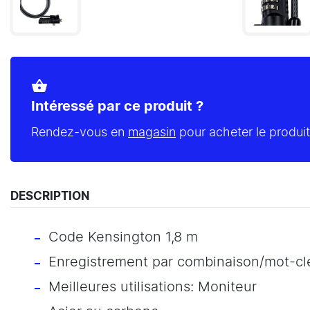
shopping_basket
Intéressé par ce produit ?
Rendez-vous en
magasin
pour acheter le produit
DESCRIPTION
Code Kensington 1,8 m
Enregistrement par combinaison/mot-cl
Meilleures utilisations: Moniteur