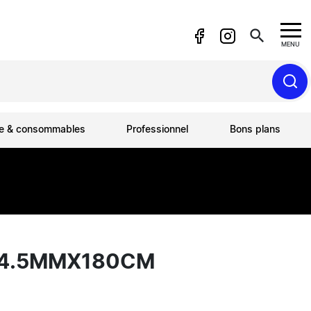
search
MENU
ue & consommables
Professionnel
Bons plans
R 4.5MMX180CM