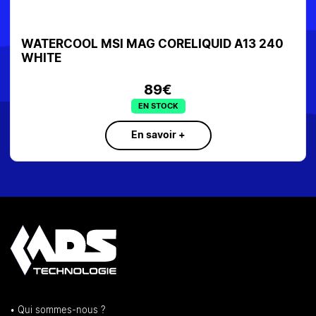
UID A13 240
WATERCOOLING CORSAIR iCUE LIN
RGB 360 Blanc CW-9061006-WW
279€
EN STOCK
En savoir +
• Qui sommes-nous ?