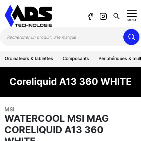
Panneau de gestion des cookies
search
MENU
Ordinateurs & tablettes
Composants
Périphériques & mul
Coreliquid A13 360 WHITE
MSI
WATERCOOL MSI MAG
CORELIQUID A13 360