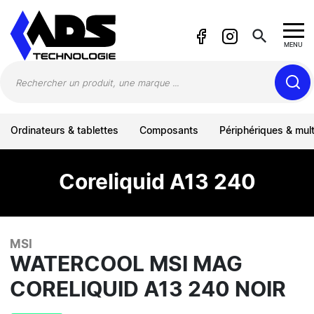
Panneau de gestion des cookies
search
MENU
Ordinateurs & tablettes
Composants
Périphériques & mul
Coreliquid A13 240
MSI
WATERCOOL MSI MAG
CORELIQUID A13 240 NOIR