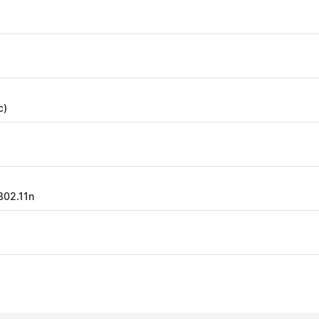
c)
 802.11n