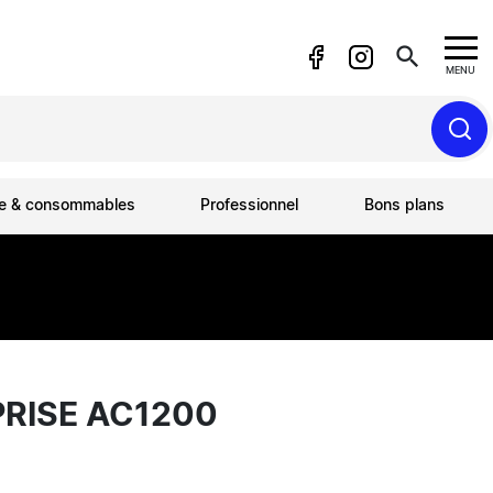
search
MENU
ue & consommables
Professionnel
Bons plans
PRISE AC1200