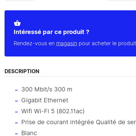
shopping_basket
Intéressé par ce produit ?
Rendez-vous en
magasin
pour acheter le produit
DESCRIPTION
300 Mbit/s 300 m
Gigabit Ethernet
Wifi Wi-Fi 5 (802.11ac)
Prise de courant intégrée Qualité de se
Blanc