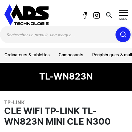
Panneau de gestion des cookies
search
MENU
Ordinateurs & tablettes
Composants
Périphériques & mul
TL-WN823N
TP-LINK
CLE WIFI TP-LINK TL-
WN823N MINI CLE N300