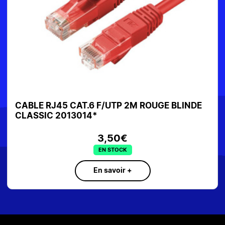
BLE RJ45 CAT.6 F/UTP 2M ROUGE BLINDE
CABLE
ASSIC 2013014*
3,50€
EN STOCK
En savoir +