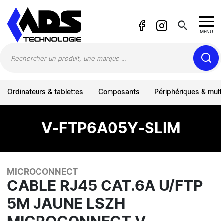
Panneau de gestion des cookies
search
MENU
Ordinateurs & tablettes
Composants
Périphériques & mul
V-FTP6A05Y-SLIM
MICROCONNECT
CABLE RJ45 CAT.6A U/FTP
5M JAUNE LSZH