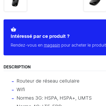
shopping_basket
Intéressé par ce produit ?
Rendez-vous en
magasin
pour acheter le produit
DESCRIPTION
Routeur de réseau cellulaire
Wifi
Normes 3G: HSPA, HSPA+, UMTS