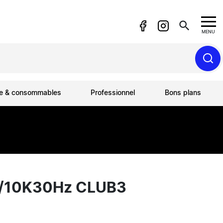
search
MENU
ue & consommables
Professionnel
Bons plans
z /10K30Hz CLUB3