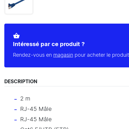
shopping_basket
Intéressé par ce produit ?
Rendez-vous en
magasin
pour acheter le produit
DESCRIPTION
2 m
RJ-45 Mâle
RJ-45 Mâle