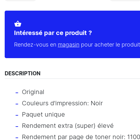
shopping_basket
Intéressé par ce produit ?
Rendez-vous en
magasin
pour acheter le produit
DESCRIPTION
Original
Couleurs d'impression: Noir
Paquet unique
Rendement extra (super) élevé
Rendement par page de toner noir: 110