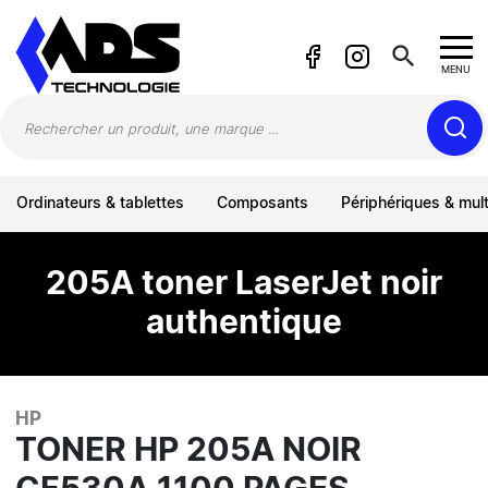
Panneau de gestion des cookies
search
MENU
Ordinateurs & tablettes
Composants
Périphériques & mul
205A toner LaserJet noir
authentique
HP
TONER HP 205A NOIR