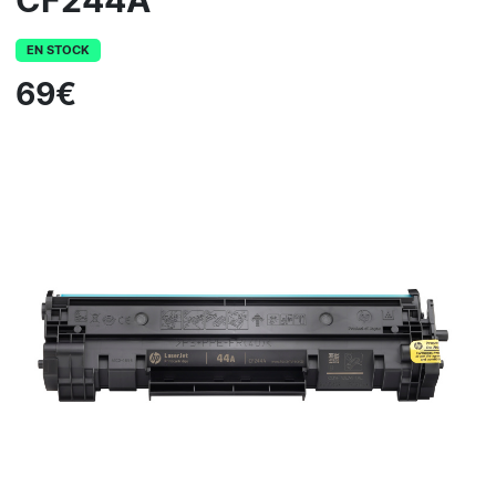
CF244A
EN STOCK
69€