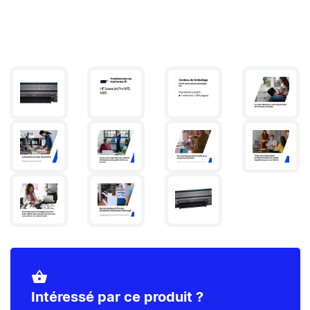
shopping_basket
Intéressé par ce produit ?