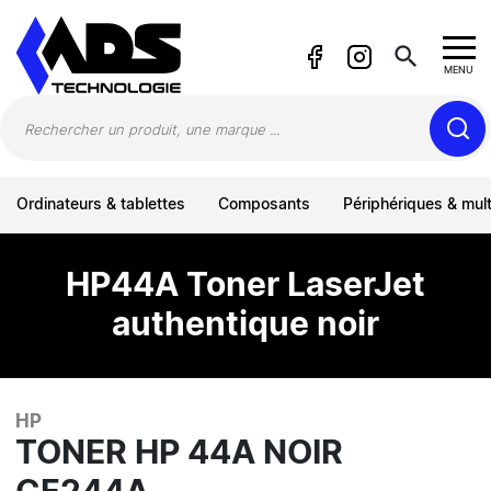
Panneau de gestion des cookies
search
MENU
Ordinateurs & tablettes
Composants
Périphériques & mul
HP44A Toner LaserJet
authentique noir
HP
TONER HP 44A NOIR