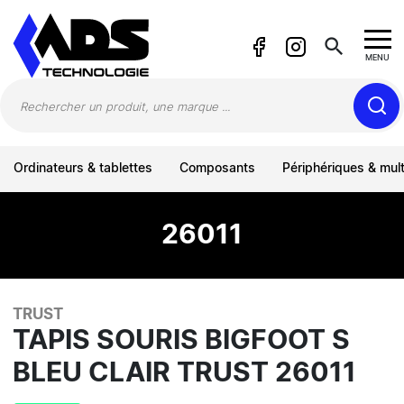
Panneau de gestion des cookies
search
MENU
Ordinateurs & tablettes
Composants
Périphériques & mul
26011
TRUST
TAPIS SOURIS BIGFOOT S
BLEU CLAIR TRUST 26011