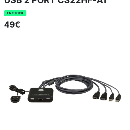
USB 2 PORT CS22HF-AT
EN STOCK
49€