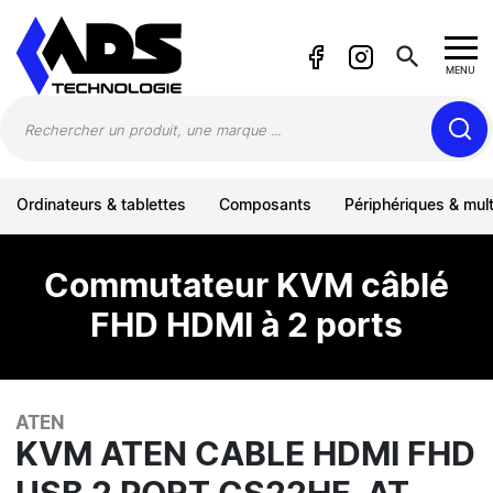
Panneau de gestion des cookies
search
MENU
Ordinateurs & tablettes
Composants
Périphériques & mul
Commutateur KVM câblé
FHD HDMI à 2 ports
ATEN
KVM ATEN CABLE HDMI FHD