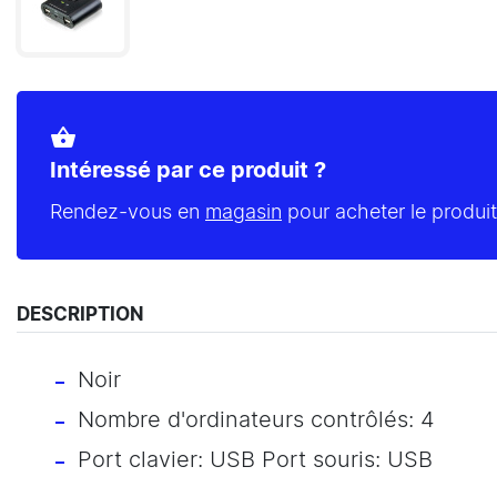
shopping_basket
Intéressé par ce produit ?
Rendez-vous en
magasin
pour acheter le produit
DESCRIPTION
Noir
Nombre d'ordinateurs contrôlés: 4
Port clavier: USB Port souris: USB