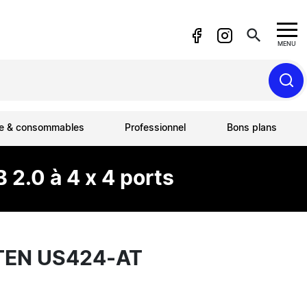
search
MENU
ue & consommables
Professionnel
Bons plans
2.0 à 4 x 4 ports
TEN US424-AT