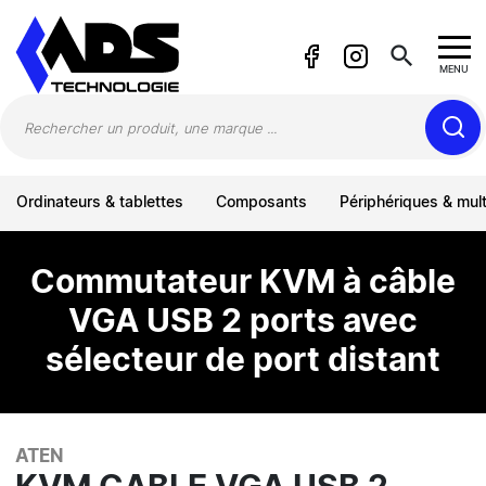
Panneau de gestion des cookies
search
MENU
Ordinateurs & tablettes
Composants
Périphériques & mul
Commutateur KVM à câble
VGA USB 2 ports avec
sélecteur de port distant
ATEN