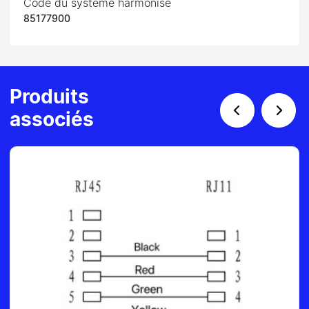
Code du système harmonisé
85177900
Produits
associés