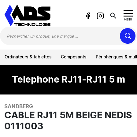
Panneau de gestion des cookies
search
MENU
Ordinateurs & tablettes
Composants
Périphériques & mul
Telephone RJ11-RJ11 5 m
SANDBERG
CABLE RJ11 5M BEIGE NEDIS
0111003