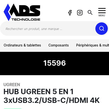
Panneau de gestion des cookies
search
MENU
Ordinateurs & tablettes
Composants
Périphériques & mul
15596
UGREEN
HUB UGREEN 5 EN 1
3xUSB3.2/USB-C/HDMI 4K