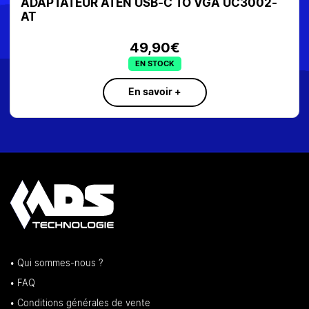
ADAPTATEUR ATEN USB-C TO VGA UC3002-
AD
AT
4K
49,90€
EN STOCK
En savoir +
• Qui sommes-nous ?
• FAQ
• Conditions générales de vente