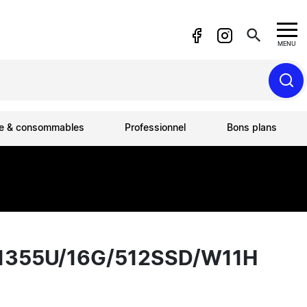
search
MENU
ue & consommables
Professionnel
Bons plans
1355U/16G/512SSD/W11H