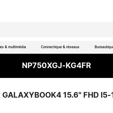
es & multimédia
Connectique & réseaux
Bureautiq
NP750XGJ-KG4FR
GALAXYBOOK4 15.6" FHD I5-