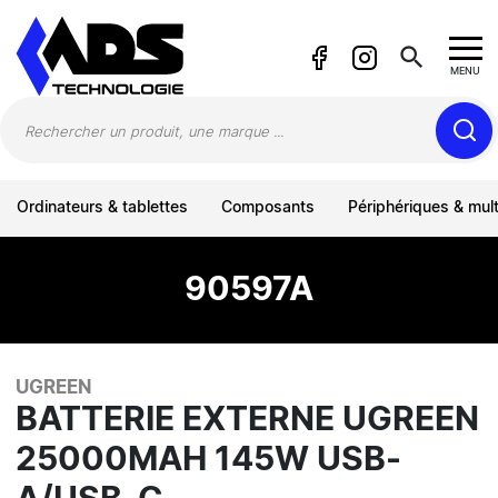
Panneau de gestion des cookies
search
MENU
Ordinateurs & tablettes
Composants
Périphériques & mul
90597A
UGREEN
BATTERIE EXTERNE UGREEN
25000MAH 145W USB-