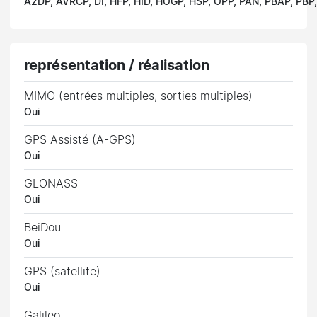
A2DP, AVRCP, DI, HFP, HID, HOGP, HSP, OPP, PAN, PBAP, PB
représentation / réalisation
MIMO (entrées multiples, sorties multiples)
Oui
GPS Assisté (A-GPS)
Oui
GLONASS
Oui
BeiDou
Oui
GPS (satellite)
Oui
Galileo