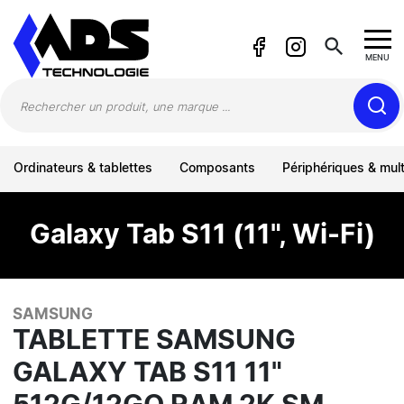
Panneau de gestion des cookies
search
MENU
Ordinateurs & tablettes
Composants
Périphériques & mul
Galaxy Tab S11 (11", Wi-Fi)
SAMSUNG
TABLETTE SAMSUNG
GALAXY TAB S11 11"