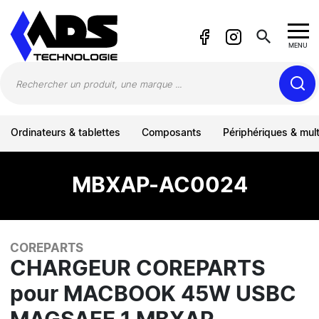
Panneau de gestion des cookies
search
MENU
Ordinateurs & tablettes
Composants
Périphériques & mul
MBXAP-AC0024
COREPARTS
CHARGEUR COREPARTS
pour MACBOOK 45W USBC