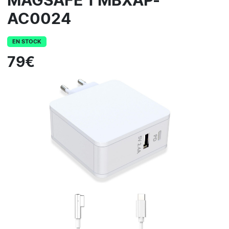
MAGSAFE 1 MBXAP-
AC0024
EN STOCK
79€