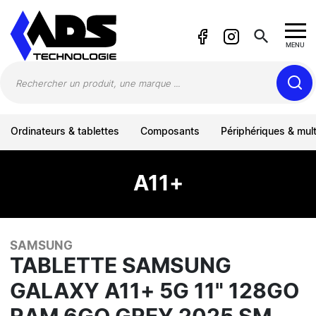
Panneau de gestion des cookies
search
MENU
Ordinateurs & tablettes
Composants
Périphériques & mul
A11+
SAMSUNG
TABLETTE SAMSUNG
GALAXY A11+ 5G 11" 128GO