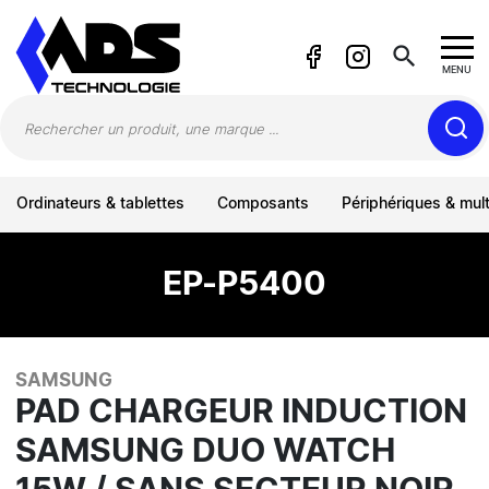
Panneau de gestion des cookies
search
MENU
Ordinateurs & tablettes
Composants
Périphériques & mul
EP-P5400
SAMSUNG
PAD CHARGEUR INDUCTION
SAMSUNG DUO WATCH