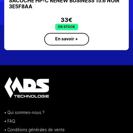
ENEW BUSINESS 15.6 NOIR
HP SAC A DOS RENEW
43X39X14CM LEGER
33€
EN STOCK
E
En savoir +
En 
• Qui sommes-nous ?
• FAQ
• Conditions générales de vente