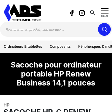
Panneau de gestion des cookies
search
MENU
Ordinateurs & tablettes
Composants
Périphériques & mul
Sacoche pour ordinateur
portable HP Renew
Business 14,1 pouces
HP