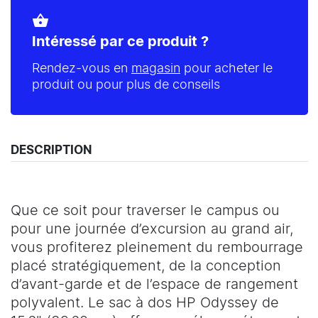
shopping_basket
Intéressé par ce produit ?
Rendez-vous en
magasin
pour acheter le
produit ou pour plus de conseils
DESCRIPTION
Que ce soit pour traverser le campus ou
pour une journée d’excursion au grand air,
vous profiterez pleinement du rembourrage
placé stratégiquement, de la conception
d’avant-garde et de l’espace de rangement
polyvalent. Le sac à dos HP Odyssey de