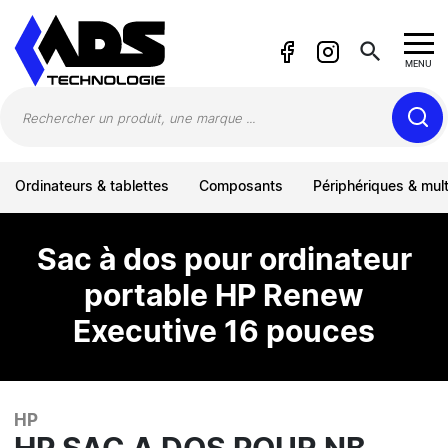
Panneau de gestion des cookies
search
MENU
Ordinateurs & tablettes
Composants
Périphériques & mul
Sac à dos pour ordinateur
portable HP Renew
Executive 16 pouces
HP