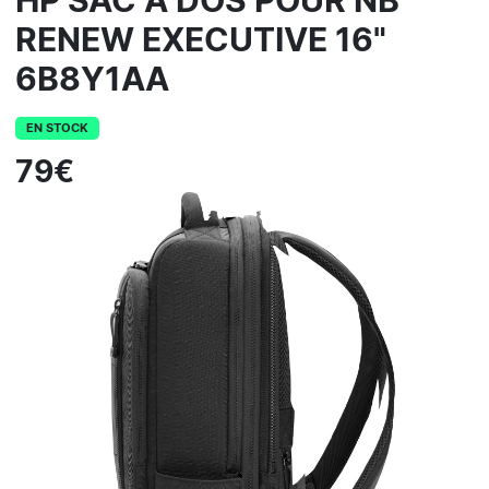
HP SAC A DOS POUR NB
RENEW EXECUTIVE 16"
6B8Y1AA
EN STOCK
79€