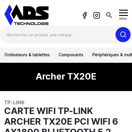
Panneau de gestion des cookies
search
MENU
Ordinateurs & tablettes
Composants
Périphériques & mul
Archer TX20E
TP-LINK
CARTE WIFI TP-LINK
ARCHER TX20E PCI WIFI 6