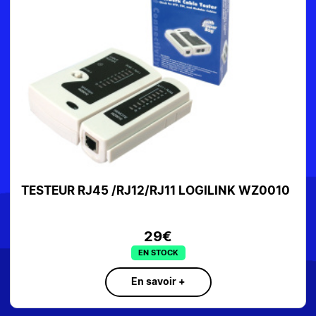
CONTROLEUR RESEAU TP-LINK OMADA
OC200
125€
EN STOCK
En savoir +