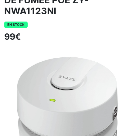
DE FUMEE POE ZY-
NWA1123NI
EN STOCK
99€