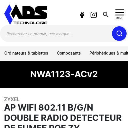
Panneau de gestion des cookies
search
MENU
Ordinateurs & tablettes
Composants
Périphériques & mul
NWA1123-ACv2
ZYXEL
AP WIFI 802.11 B/G/N
DOUBLE RADIO DETECTEUR