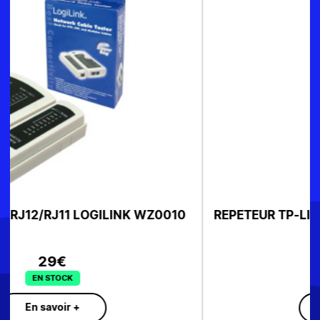
REPETEUR TP-LINK RE605X WIFI 6 AX1800
SUR COMMANDE
En savoir +