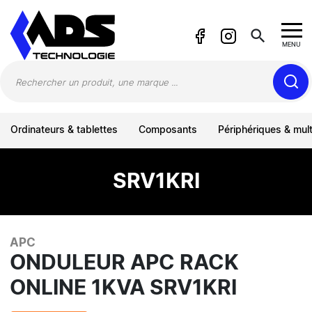
Panneau de gestion des cookies
search
MENU
Ordinateurs & tablettes
Composants
Périphériques & mul
SRV1KRI
APC
ONDULEUR APC RACK
ONLINE 1KVA SRV1KRI