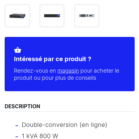
shopping_basket
Intéressé par ce produit ?
Rendez-vous en
magasin
pour acheter le
produit ou pour plus de conseils
DESCRIPTION
Double-conversion (en ligne)
1 kVA 800 W