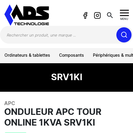
Panneau de gestion des cookies
search
MENU
Ordinateurs & tablettes
Composants
Périphériques & mul
SRV1KI
APC
ONDULEUR APC TOUR
ONLINE 1KVA SRV1KI