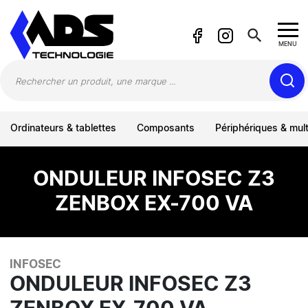
Panneau de gestion des cookies
search
MENU
Ordinateurs & tablettes
Composants
Périphériques & mul
ONDULEUR INFOSEC Z3
ZENBOX EX-700 VA
INFOSEC
ONDULEUR INFOSEC Z3