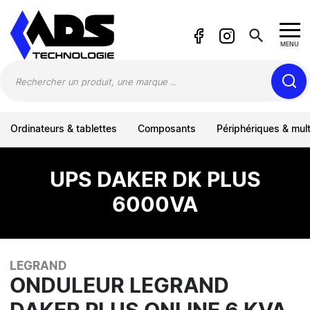
Panneau de gestion des cookies
search
MENU
Ordinateurs & tablettes
Composants
Périphériques & mul
UPS DAKER DK PLUS
6000VA
LEGRAND
ONDULEUR LEGRAND