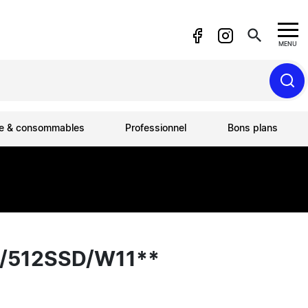
search
MENU
ue & consommables
Professionnel
Bons plans
G/512SSD/W11**