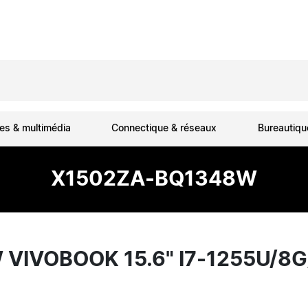
es & multimédia
Connectique & réseaux
Bureautiq
X1502ZA-BQ1348W
VIVOBOOK 15.6" I7-1255U/8