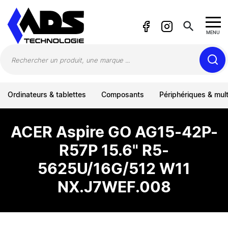
Panneau de gestion des cookies
search
MENU
Ordinateurs & tablettes
Composants
Périphériques & mul
ACER Aspire GO AG15-42P-
R57P 15.6" R5-
5625U/16G/512 W11
NX.J7WEF.008