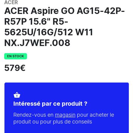
ACER
ACER Aspire GO AG15-42P-
R57P 15.6" R5-
5625U/16G/512 W11
NX.J7WEF.008
EN STOCK
579€
shopping_basket
Intéressé par ce produit ?
Rendez-vous en
magasin
pour acheter le
produit ou pour plus de conseils