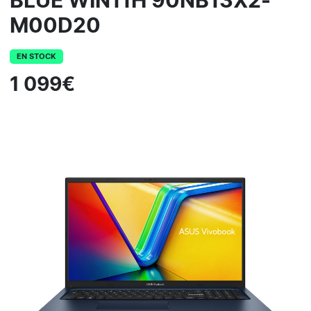
BLUE WIN11H 90NB13X2-
M00D20
EN STOCK
1 099€