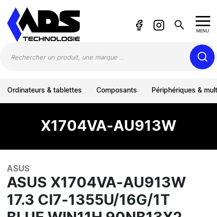
Panneau de gestion des cookies
search
MENU
Ordinateurs & tablettes
Composants
Périphériques & mul
X1704VA-AU913W
ASUS
ASUS X1704VA-AU913W
17.3 CI7-1355U/16G/1T