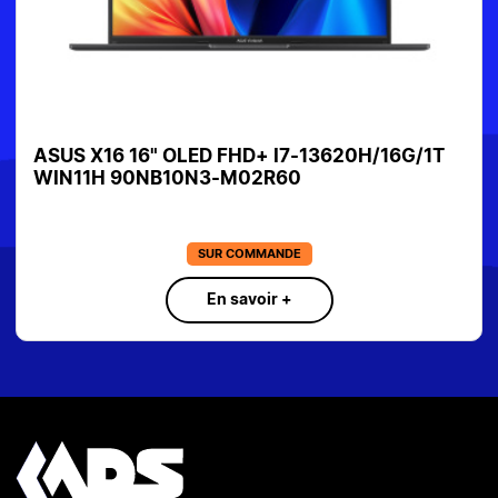
ASUS X16 16" OLED FHD+ I7-13620H/16G/1T
WIN11H 90NB10N3-M02R60
SUR COMMANDE
En savoir +