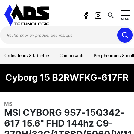
Panneau de gestion des cookies
search
MENU
Ordinateurs & tablettes
Composants
Périphériques & mul
Cyborg 15 B2RWFKG-617FR
MSI
MSI CYBORG 9S7-15Q342-
617 15.6" FHD 144hz C9-