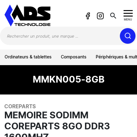
Panneau de gestion des cookies
search
MENU
Ordinateurs & tablettes
Composants
Périphériques & mul
MMKN005-8GB
COREPARTS
MEMOIRE SODIMM
COREPARTS 8GO DDR3