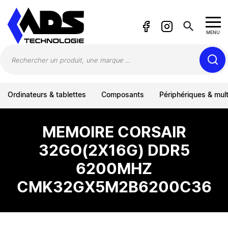
Panneau de gestion des cookies
search
MENU
Ordinateurs & tablettes
Composants
Périphériques & mul
MEMOIRE CORSAIR
32GO(2X16G) DDR5
6200MHZ
CMK32GX5M2B6200C36