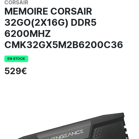
CORSAIR
MEMOIRE CORSAIR
32GO(2X16G) DDR5
6200MHZ
CMK32GX5M2B6200C36
EN STOCK
529€