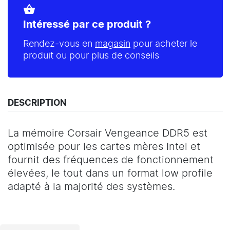
shopping_basket
Intéressé par ce produit ?
Rendez-vous en
magasin
pour acheter le
produit ou pour plus de conseils
DESCRIPTION
La mémoire Corsair Vengeance DDR5 est
optimisée pour les cartes mères Intel et
fournit des fréquences de fonctionnement
élevées, le tout dans un format low profile
adapté à la majorité des systèmes.