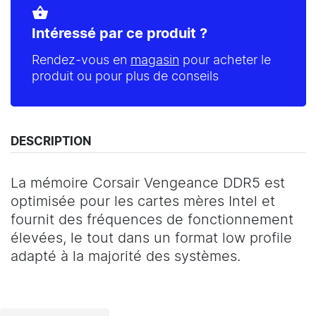
shopping_basket
Intéressé par ce produit ?
Rendez-vous en
magasin
pour acheter le
produit ou pour plus de conseils
DESCRIPTION
La mémoire Corsair Vengeance DDR5 est
optimisée pour les cartes mères Intel et
fournit des fréquences de fonctionnement
élevées, le tout dans un format low profile
adapté à la majorité des systèmes.