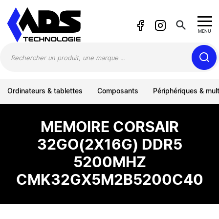
Panneau de gestion des cookies
search
MENU
Ordinateurs & tablettes
Composants
Périphériques & mul
MEMOIRE CORSAIR
32GO(2X16G) DDR5
5200MHZ
CMK32GX5M2B5200C40